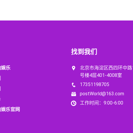
找到我们
向娱乐
北京市海淀区西四环中路1
号楼4层401-4008室
例
17351198705
闻
postWorld@163.com
务
工作时间：9:00-6:00
向娱乐官网