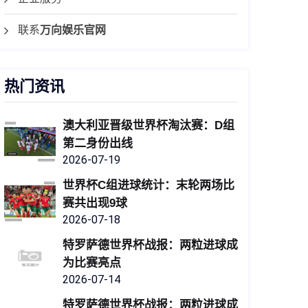
联系
万向娱乐官网
热门资讯
澳大利亚晋级世界杯淘汰赛：D组
第二身份出线
2026-07-19
世界杯C组进球统计：末轮两场比
赛共出现9球
2026-07-18
特罗萨德世界杯战报：两粒进球成
为比赛亮点
2026-07-14
特罗萨德世界杯战报：两粒进球成