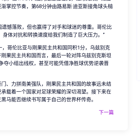
逐渐掌控节奏，第68分钟由路易斯·迪亚斯接角球头槌
国遗憾落败，但也赢得了对手和球迷的尊重。哥伦比
，身体对抗和转换速度给我们制造了巨大压力。”
一，哥伦比亚与刚果民主共和国同积1分，乌兹别克
于刚果民主共和国而言，最后一轮对阵乌兹别克斯坦
会争夺小组出线权，甚至可能凭借净胜球优势逆袭晋
豪门、力拼南美强队，刚果民主共和国的故事远未结
更承载着一个国家对足球荣耀的深切渴望。接下来在
支黑马能否继续书写属于自己的世界杯传奇。
下一篇