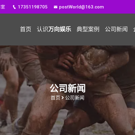
8室
17351198705
postWorld@163.com
首页
认识
万向娱乐
典型案例
公司新闻
公司新闻
首页
公司新闻