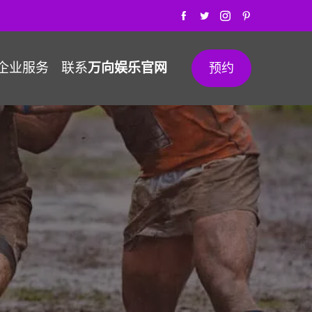
企业服务
联系
万向娱乐官网
预约