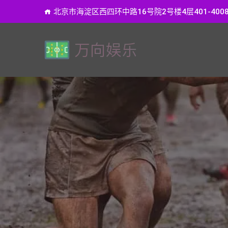
北京市海淀区西四环中路16号院2号楼4层401-400