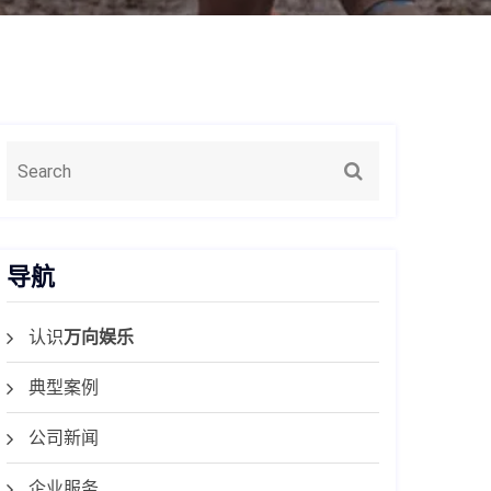
导航
认识
万向娱乐
典型案例
公司新闻
企业服务