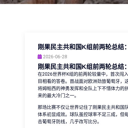
刚果民主共和国K组前两轮总结
2026-06-28
刚果民主共和国K组前两轮总结
在2026世界杯K组的前两轮较量中，首次
目相看的答卷。首战面对欧洲劲旅葡萄牙，
将姆帕西的神勇发挥和全队上下不惜体力的拼
来的最大冷门之一。
那场比赛不仅让世界记住了刚果民主共和国队
体系初显成效。球队虽控球率不足三成，但
击葡萄牙防线，几乎改写比分。