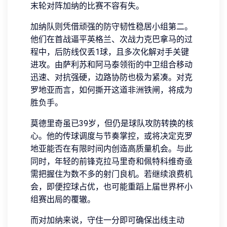
末轮对阵加纳的比赛不容有失。
加纳队则凭借顽强的防守韧性稳居小组第二。
他们在首战逼平英格兰、次战力克巴拿马的过
程中，后防线仅丢1球，且多次化解对手关键
进攻。由萨利苏和阿马泰领衔的中卫组合移动
迅速、对抗强硬，边路协防也极为紧凑。对克
罗地亚而言，如何撕开这道非洲铁闸，将成为
胜负手。
莫德里奇虽已39岁，但仍是球队攻防转换的核
心。他的传球调度与节奏掌控，或将决定克罗
地亚能否在有限时间内创造高质量机会。与此
同时，年轻的前锋克拉马里奇和佩特科维奇亟
需把握住为数不多的射门良机。若继续浪费机
会，即便控球占优，也可能重蹈上届世界杯小
组赛出局的覆辙。
而对加纳来说，守住一分即可确保出线主动