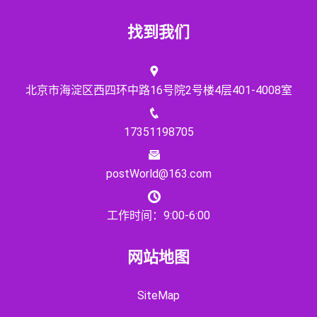
找到我们
北京市海淀区西四环中路16号院2号楼4层401-4008室
17351198705
postWorld@163.com
工作时间：9:00-6:00
网站地图
SiteMap