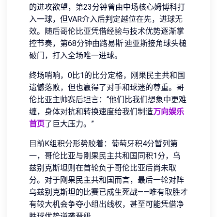
的进攻欲望，第23分钟曾由中场核心姆博科打
入一球，但VAR介入后判定越位在先，进球无
效。随后哥伦比亚凭借经验与技术优势逐渐掌
控节奏，第68分钟由路易斯·迪亚斯接角球头槌
破门，打入全场唯一进球。
终场哨响，0比1的比分定格，刚果民主共和国
遗憾落败，但也赢得了对手和球迷的尊重。哥
伦比亚主帅赛后坦言：“他们比我们想象中更难
缠，身体对抗和转换速度给我们制造
万向娱乐
首页
了巨大压力。”
目前K组积分形势胶着：葡萄牙积4分暂列第
一，哥伦比亚与刚果民主共和国同积1分，乌
兹别克斯坦则在首轮负于哥伦比亚后尚未取
分。对于刚果民主共和国而言，最后一轮对阵
乌兹别克斯坦的比赛已成生死战——唯有取胜才
有较大机会争夺小组出线权，甚至可能凭借净
胜球优势逆袭晋级。