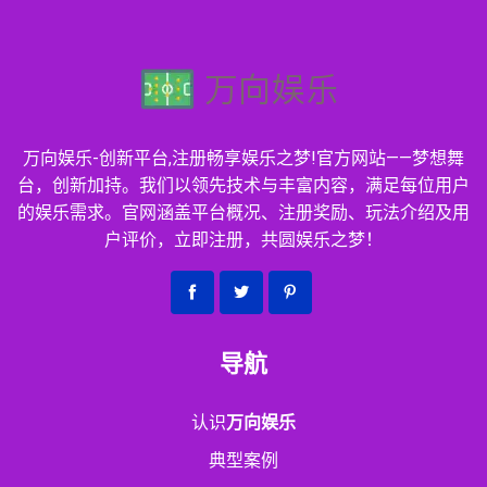
万向娱乐-创新平台,注册畅享娱乐之梦!官方网站——梦想舞
台，创新加持。我们以领先技术与丰富内容，满足每位用户
的娱乐需求。官网涵盖平台概况、注册奖励、玩法介绍及用
户评价，立即注册，共圆娱乐之梦！
导航
认识
万向娱乐
典型案例