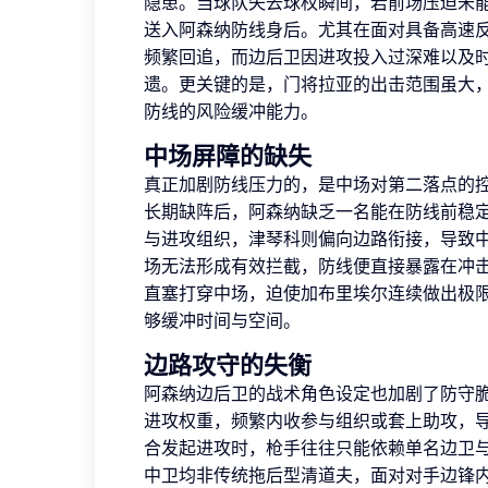
隐患。当球队失去球权瞬间，若前场压迫未
送入阿森纳防线身后。尤其在面对具备高速
频繁回追，而边后卫因进攻投入过深难以及
遗。更关键的是，门将拉亚的出击范围虽大
防线的风险缓冲能力。
中场屏障的缺失
真正加剧防线压力的，是中场对第二落点的
长期缺阵后，阿森纳缺乏一名能在防线前稳
与进攻组织，津琴科则偏向边路衔接，导致
场无法形成有效拦截，防线便直接暴露在冲
直塞打穿中场，迫使加布里埃尔连续做出极
够缓冲时间与空间。
边路攻守的失衡
阿森纳边后卫的战术角色设定也加剧了防守脆
进攻权重，频繁内收参与组织或套上助攻，
合发起进攻时，枪手往往只能依赖单名边卫
中卫均非传统拖后型清道夫，面对对手边锋