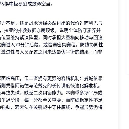
奏转换中极易酿成致命空当。
能力不足，还是战术选择必然付出的代价？萨利巴与
列，拉亚的扑救数据亦属顶级，说明个体防守素养并
高位置维持紧凑阵型，同时承担大量横向移动与回追
赛进入70分钟后段，或遭遇密集赛程，防线协同性
术激进性与人员配置之间未达最优平衡的结果，而非
样面临高压，但二者拥有更强的容错机制：曼城依靠
浦则凭借阿诺德与范戴克的长传调度快速化解危机。
接导致失球，缺乏二次纠错能力。本赛季多场平局或
的争冠阶段，每一分都至关重要，而防线稳定性不足
力强劲，若无法在关键战中守住底线，争冠形势仍将