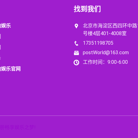
找到我们
向娱乐
北京市海淀区西四环中路1
号楼4层401-4008室
例
17351198705
闻
postWorld@163.com
务
工作时间：9:00-6:00
向娱乐官网
注册畅享娱乐之梦!