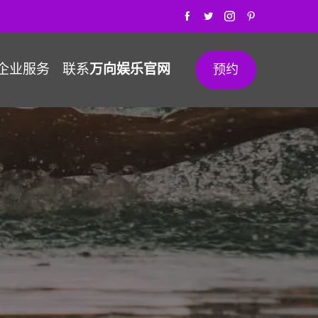
企业服务
联系
万向娱乐官网
预约