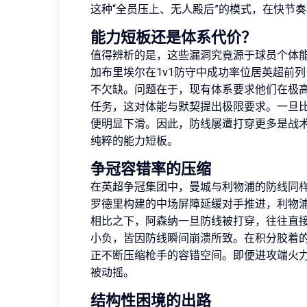
这种“全员压上、无人殿后”的模式，在快节
能力短板还是体系代价？
值得辨析的是，这些漏洞究竟源于球员个体
加布里埃尔在1v1防守中成功率位居英超前
不欠缺。问题在于，现有体系要求他们在极
任务，这对体能与默契提出极限要求。一旦比
便明显下滑。因此，防线屡遭打穿更多是战
纯粹的能力短板。
争冠容错率的压缩
在英超争冠集团中，曼城与利物浦的防线同
罗德里构建的中场屏障延缓对手推进，利物
相比之下，阿森纳一旦防线被打穿，往往直
小负，皆因防线瞬间崩溃所致。在积分胶着
正不断压缩枪手的容错空间。即便进攻端火
被动摇。
结构性困境的出路