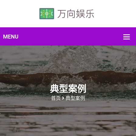
典型案例
首页
典型案例