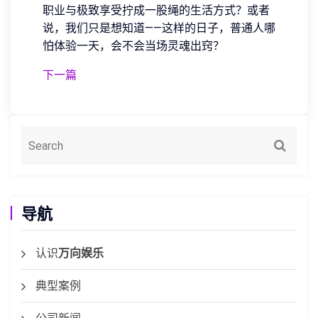
职业与极致享受拧成一股绳的生活方式？或者
说，我们只是想知道——这样的日子，普通人哪
怕体验一天，会不会当场灵魂出窍？
下一篇
导航
认识
万向娱乐
典型案例