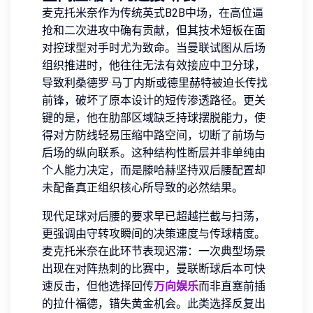
麦克托米奈作为传统英式B2B中场，在高位逼
抢和二次进攻中确有贡献，但其技术短板在面
对控球型对手时尤为致命。当曼联试图从后场
组织推进时，他往往无法有效接应中卫分球，
导致利桑德罗·马丁内斯或德里赫特被迫长传找
前锋，破坏了原本设计的短传渗透路径。更关
键的是，他在肋部区域缺乏持球摆脱能力，使
得对方防线轻易压缩中路空间，切断了前场与
后场的纵向联系。这种结构性断层并非单纯由
个人能力决定，而是滕哈赫坚持双后腰配置却
未配备真正组织核心所导致的必然结果。
现代足球对后腰的要求早已超越拦截与扫荡，
更强调由守转攻瞬间的决策速度与传球精度。
麦克托米奈在此环节表现迟滞：一次典型场景
出现在对阵热刺的比赛中，曼联断球后本可快
速反击，但他选择回传
万向娱乐
而非直塞前插
的拉什福德，错失黄金机会。此类选择反复出