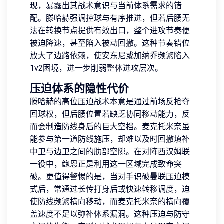
现，暴露出其战术意识与当前体系需求的错
配。滕哈赫强调控球与有序推进，但若后腰无
法在转换节点提供有效出口，整个进攻节奏便
被迫降速，甚至陷入被动回撤。这种节奏错位
放大了边路依赖，使安东尼或加纳乔频繁陷入
1v2困境，进一步削弱整体进攻层次。
压迫体系的隐性代价
滕哈赫的高位压迫战术本意是通过前场反抢夺
回球权，但后腰位置若缺乏协同移动能力，反
而会制造防线身后的巨大空档。麦克托米奈虽
能参与第一道防线施压，却难以及时回撤填补
中卫与边卫之间的肋部空隙。在对阵西汉姆联
一役中，鲍恩正是利用这一区域完成致命突
破。更值得警惕的是，当对手识破曼联压迫模
式后，常通过长传打身后或快速转移调度，迫
使防线频繁横向移动，而麦克托米奈的横向覆
盖速度不足以弥补体系漏洞。这种压迫与防守