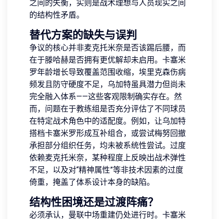
之间的失衡，实则是战术理想与人员现实之间
的结构性矛盾。
替代方案的缺失与误判
争议的核心并非麦克托米奈是否该踢后腰，而
在于滕哈赫是否拥有更优解却未启用。卡塞米
罗年龄增长导致覆盖范围收缩，埃里克森伤病
频发且防守硬度不足，乌加特虽具潜力但尚未
完全融入体系——这些客观限制确实存在。然
而，问题在于教练组是否充分评估了不同球员
在特定战术角色中的适配度。例如，让乌加特
搭档卡塞米罗形成互补组合，或尝试梅努回撤
承担部分组织任务，均未被系统性尝试。过度
依赖麦克托米奈，某种程度上反映出战术弹性
不足，以及对“精神属性”等非技术因素的过度
倚重，掩盖了体系设计本身的缺陷。
结构性困境还是过渡阵痛？
必须承认，曼联中场重建仍处进行时。卡塞米