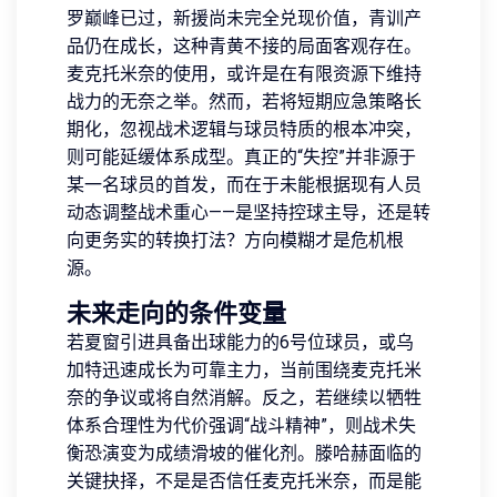
罗巅峰已过，新援尚未完全兑现价值，青训产
品仍在成长，这种青黄不接的局面客观存在。
麦克托米奈的使用，或许是在有限资源下维持
战力的无奈之举。然而，若将短期应急策略长
期化，忽视战术逻辑与球员特质的根本冲突，
则可能延缓体系成型。真正的“失控”并非源于
某一名球员的首发，而在于未能根据现有人员
动态调整战术重心——是坚持控球主导，还是转
向更务实的转换打法？方向模糊才是危机根
源。
未来走向的条件变量
若夏窗引进具备出球能力的6号位球员，或乌
加特迅速成长为可靠主力，当前围绕麦克托米
奈的争议或将自然消解。反之，若继续以牺牲
体系合理性为代价强调“战斗精神”，则战术失
衡恐演变为成绩滑坡的催化剂。滕哈赫面临的
关键抉择，不是是否信任麦克托米奈，而是能