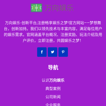
万向娱乐-创新平台,注册畅享娱乐之梦!官方网站——梦想舞
台，创新加持。我们以领先技术与丰富内容，满足每位用户
的娱乐需求。官网涵盖平台概况、注册奖励、玩法介绍及用
户评价，立即注册，共圆娱乐之梦！
导航
认识
万向娱乐
典型案例
公司新闻
企业服务