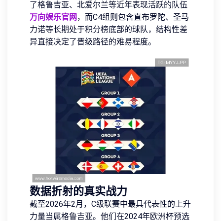
了格鲁吉亚、北爱尔兰等近年表现活跃的队伍
万向娱乐官网
，而C4组则包含直布罗陀、圣马
力诺等长期处于积分榜底部的球队，结构性差
异直接决定了晋级路径的难易程度。
数据折射的真实战力
截至2026年2月，C级联赛中最具代表性的上升
力量当属格鲁吉亚。他们在2024年欧洲杯预选