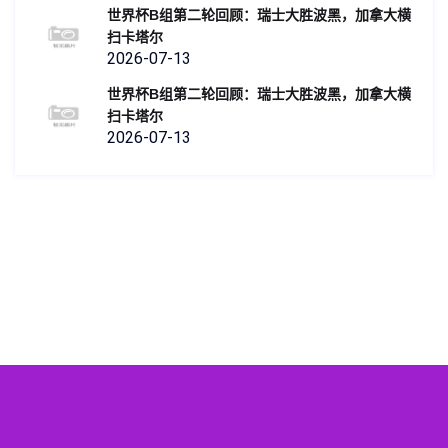
世界杯B组第二轮回顾：瑞士大胜波黑，加拿大横
扫卡塔尔
2026-07-13
世界杯B组第二轮回顾：瑞士大胜波黑，加拿大横
扫卡塔尔
2026-07-13