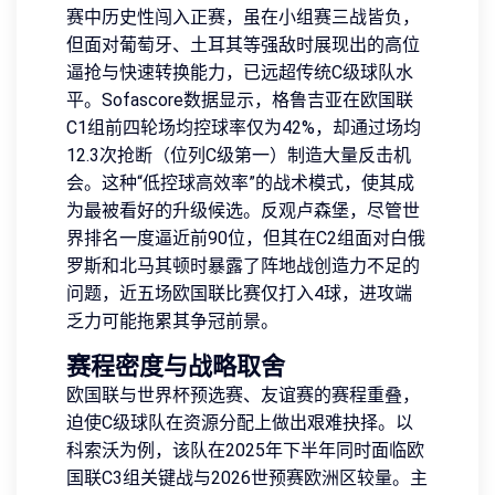
赛中历史性闯入正赛，虽在小组赛三战皆负，
但面对葡萄牙、土耳其等强敌时展现出的高位
逼抢与快速转换能力，已远超传统C级球队水
平。Sofascore数据显示，格鲁吉亚在欧国联
C1组前四轮场均控球率仅为42%，却通过场均
12.3次抢断（位列C级第一）制造大量反击机
会。这种“低控球高效率”的战术模式，使其成
为最被看好的升级候选。反观卢森堡，尽管世
界排名一度逼近前90位，但其在C2组面对白俄
罗斯和北马其顿时暴露了阵地战创造力不足的
问题，近五场欧国联比赛仅打入4球，进攻端
乏力可能拖累其争冠前景。
赛程密度与战略取舍
欧国联与世界杯预选赛、友谊赛的赛程重叠，
迫使C级球队在资源分配上做出艰难抉择。以
科索沃为例，该队在2025年下半年同时面临欧
国联C3组关键战与2026世预赛欧洲区较量。主