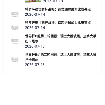
2026-07-18
特罗萨德世界杯战报：两粒进球成为比赛亮点
2026-07-14
特罗萨德世界杯战报：两粒进球成为比赛亮点
2026-07-14
世界杯B组第二轮回顾：瑞士大胜波黑，加拿大横
扫卡塔尔
2026-07-13
世界杯B组第二轮回顾：瑞士大胜波黑，加拿大横
扫卡塔尔
2026-07-13