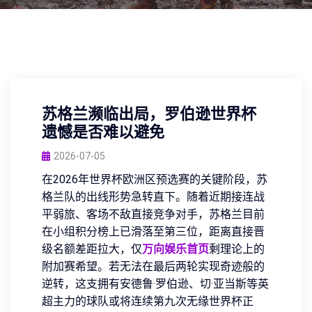
苏格兰濒临出局，罗伯逊世界杯
遗憾是否难以避免
2026-07-05
在2026年世界杯欧洲区预选赛的关键阶段，苏
格兰队的出线形势急转直下。随着近期接连战
平弱旅、客场不敌直接竞争对手，苏格兰目前
在小组积分榜上已滑落至第三位，距离直接晋
级名额差距拉大，仅
万向娱乐首页
剩理论上的
附加赛希望。若无法在最后两轮实现奇迹般的
逆转，这支拥有安德鲁·罗伯逊、切·亚当斯等英
超主力的球队或将连续第九次无缘世界杯正