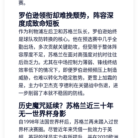
赛。
罗伯逊领衔却难挽颓势，阵容深
度成致命短板
作为利物浦左后卫和苏格兰队长，罗伯逊始终
是球队攻防转换的核心。他在预选赛中几乎全
勤出场，多次贡献关键助攻，但受限于整体阵
容厚度不足，苏格兰在面对高强度对抗时往往
后劲乏力。尤其在中场控制力薄弱、锋线终结
效率低下的情况下，即便罗伯逊频频压上制造
威胁，也难以转化为稳定胜势。更雪上加霜的
是，主力中卫杰克·亨德利在关键战中伤退，进
一步削弱了本就不稳固的防线。
历史魔咒延续？苏格兰近三十年
无一世界杯身影
自1998年法国世界杯后，苏格兰再未踏入过世
界杯决赛圈。尽管近年来凭借一批效力于英
超、英冠的球员实力有所提升，并在2020欧洲