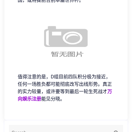
国，或将提前告别本届世界杯。
值得注意的是，D组目前四队积分极为接近，
任何一场胜负都可能彻底改写出线形势。真正
的实力较量，或许要等到最后一轮生死战才
万
向娱乐注册
能见分晓。