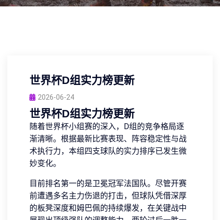
世界杯D组实力榜更新
2026-06-24
世界杯D组实力榜更新
随着世界杯小组赛的深入，D组的竞争格局逐
渐清晰。根据最新比赛表现、阵容稳定性与战
术执行力，本组四支球队的实力排序已发生微
妙变化。
目前排名第一的是卫冕冠军法国队。尽管开赛
前遭遇多名主力伤退的打击，但球队凭借深厚
的板凳深度和姆巴佩的持续爆发，在关键战中