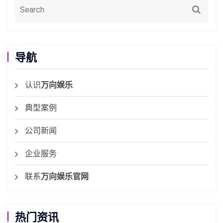
导航
认识
万向娱乐
典型案例
公司新闻
企业服务
联系
万向娱乐官网
热门资讯