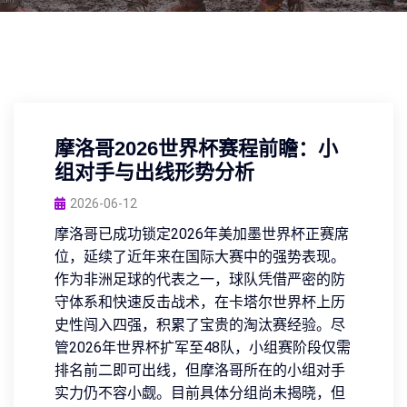
摩洛哥2026世界杯赛程前瞻：小
组对手与出线形势分析
2026-06-12
摩洛哥已成功锁定2026年美加墨世界杯正赛席
位，延续了近年来在国际大赛中的强势表现。
作为非洲足球的代表之一，球队凭借严密的防
守体系和快速反击战术，在卡塔尔世界杯上历
史性闯入四强，积累了宝贵的淘汰赛经验。尽
管2026年世界杯扩军至48队，小组赛阶段仅需
排名前二即可出线，但摩洛哥所在的小组对手
实力仍不容小觑。目前具体分组尚未揭晓，但