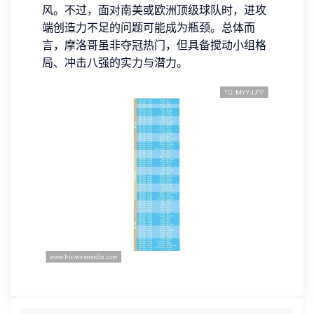
风。不过，面对南美或欧洲顶级球队时，进攻
端创造力不足的问题可能成为瓶颈。总体而
言，摩洛哥虽非夺冠热门，但具备搅动小组格
局、冲击八强的实力与潜力。