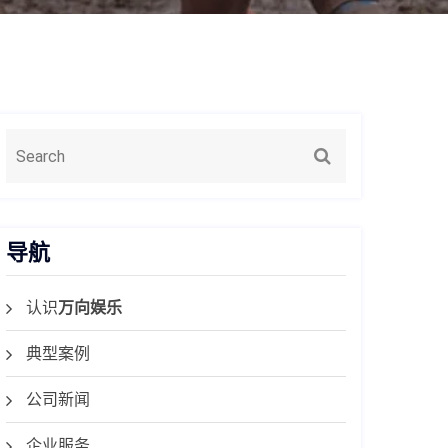
导航
认识
万向娱乐
典型案例
公司新闻
企业服务