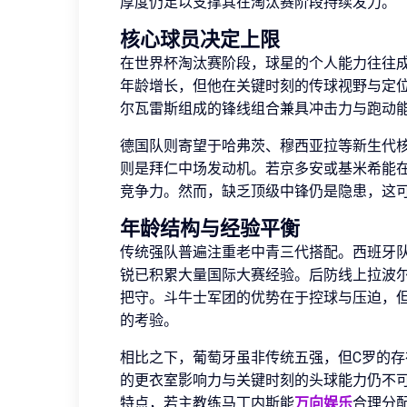
厚度仍足以支撑其在淘汰赛阶段持续发力。
核心球员决定上限
在世界杯淘汰赛阶段，球星的个人能力往往
年龄增长，但他在关键时刻的传球视野与定
尔瓦雷斯组成的锋线组合兼具冲击力与跑动
德国队则寄望于哈弗茨、穆西亚拉等新生代
则是拜仁中场发动机。若京多安或基米希能
竞争力。然而，缺乏顶级中锋仍是隐患，这
年龄结构与经验平衡
传统强队普遍注重老中青三代搭配。西班牙
锐已积累大量国际大赛经验。后防线上拉波尔
把守。斗牛士军团的优势在于控球与压迫，
的考验。
相比之下，葡萄牙虽非传统五强，但C罗的
的更衣室影响力与关键时刻的头球能力仍不可
特点，若主教练马丁内斯能
万向娱乐
合理分