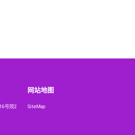
网站地图
6号院2
SiteMap