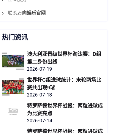
联系
万向娱乐官网
热门资讯
澳大利亚晋级世界杯淘汰赛：D组
第二身份出线
2026-07-19
世界杯C组进球统计：末轮两场比
赛共出现9球
2026-07-18
特罗萨德世界杯战报：两粒进球成
为比赛亮点
2026-07-14
特罗萨德世界杯战报：两粒进球成