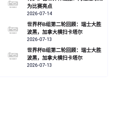
为比赛亮点
2026-07-14
世界杯B组第二轮回顾：瑞士大胜
波黑，加拿大横扫卡塔尔
2026-07-13
世界杯B组第二轮回顾：瑞士大胜
波黑，加拿大横扫卡塔尔
2026-07-13