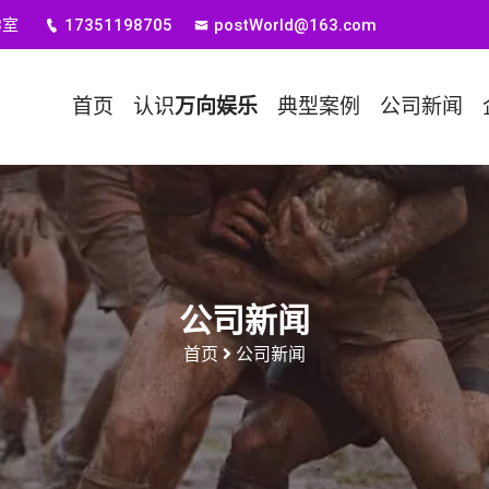
8室
17351198705
postWorld@163.com
首页
认识
万向娱乐
典型案例
公司新闻
公司新闻
首页
公司新闻