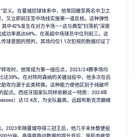
位”定义。在曼城控球体系中，他常回撤至两名中卫之
球，又立即前压至中场线实施第一道反抢。这种弹性
次，其中42%发生在对方半场——这与典型“扫荡机”深居
成功率高达68%，在英超中场球员中位列前三。这
传球意图的预判，其场均仅1.1次犯规的数据印证了
攻时，他常成为第一接应点，2023/24赛季场均
球占比达38%。在对阵阿森纳的关键战役中，他多次在后
次助攻均源于此类转换。这种能力使他区别于纯破坏
的起点。西班牙国家队同样依赖这一特质：2024年
 passes）达12.4次，为全队最高，远超布斯克茨巅峰
。2023年随曼城夺得三冠王后，他几乎未休整便投
500分钟。高强度跑动数据的提升背后，是肌肉疲劳