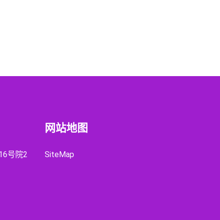
网站地图
6号院2
SiteMap