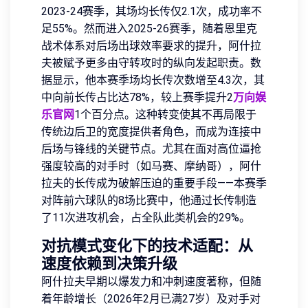
2023-24赛季，其场均长传仅2.1次，成功率不
足55%。然而进入2025-26赛季，随着恩里克
战术体系对后场出球效率要求的提升，阿什拉
夫被赋予更多由守转攻时的纵向发起职责。数
据显示，他本赛季场均长传次数增至4.3次，其
中向前长传占比达78%，较上赛季提升2
万向娱
乐官网
1个百分点。这种转变使其不再局限于
传统边后卫的宽度提供者角色，而成为连接中
后场与锋线的关键节点。尤其在面对高位逼抢
强度较高的对手时（如马赛、摩纳哥），阿什
拉夫的长传成为破解压迫的重要手段——本赛季
对阵前六球队的8场比赛中，他通过长传制造
了11次进攻机会，占全队此类机会的29%。
对抗模式变化下的技术适配：从
速度依赖到决策升级
阿什拉夫早期以爆发力和冲刺速度著称，但随
着年龄增长（2026年2月已满27岁）及对手对