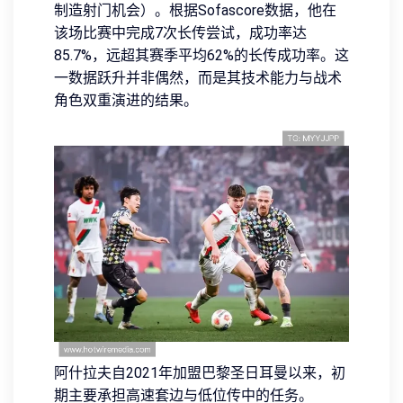
制造射门机会）。根据Sofascore数据，他在
该场比赛中完成7次长传尝试，成功率达
85.7%，远超其赛季平均62%的长传成功率。这
一数据跃升并非偶然，而是其技术能力与战术
角色双重演进的结果。
阿什拉夫自2021年加盟巴黎圣日耳曼以来，初
期主要承担高速套边与低位传中的任务。