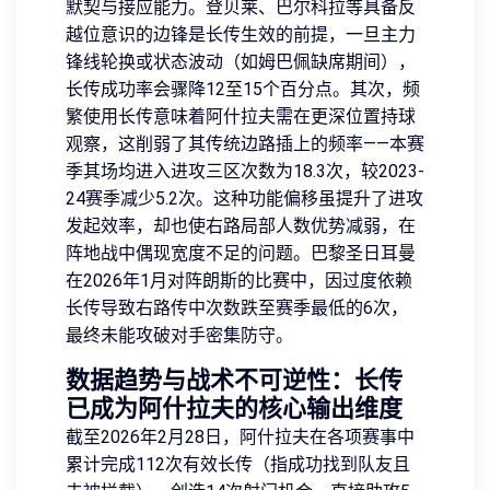
默契与接应能力。登贝莱、巴尔科拉等具备反
越位意识的边锋是长传生效的前提，一旦主力
锋线轮换或状态波动（如姆巴佩缺席期间），
长传成功率会骤降12至15个百分点。其次，频
繁使用长传意味着阿什拉夫需在更深位置持球
观察，这削弱了其传统边路插上的频率——本赛
季其场均进入进攻三区次数为18.3次，较2023-
24赛季减少5.2次。这种功能偏移虽提升了进攻
发起效率，却也使右路局部人数优势减弱，在
阵地战中偶现宽度不足的问题。巴黎圣日耳曼
在2026年1月对阵朗斯的比赛中，因过度依赖
长传导致右路传中次数跌至赛季最低的6次，
最终未能攻破对手密集防守。
数据趋势与战术不可逆性：长传
已成为阿什拉夫的核心输出维度
截至2026年2月28日，阿什拉夫在各项赛事中
累计完成112次有效长传（指成功找到队友且