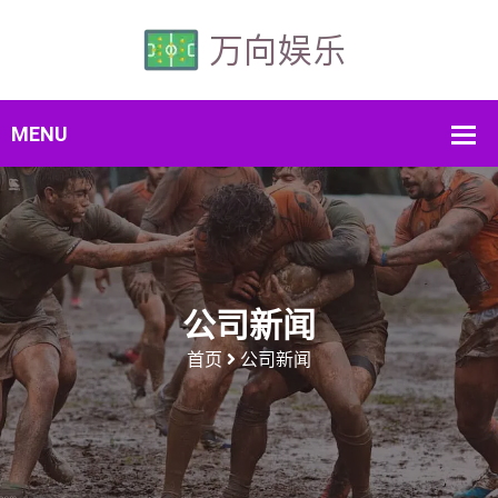
公司新闻
首页
公司新闻