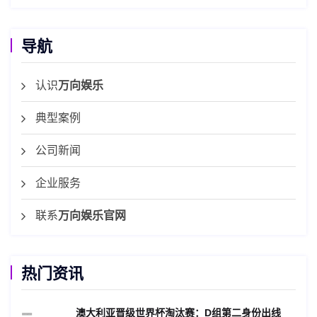
导航
认识
万向娱乐
典型案例
公司新闻
企业服务
联系
万向娱乐官网
热门资讯
澳大利亚晋级世界杯淘汰赛：D组第二身份出线