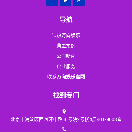
导航
认识
万向娱乐
典型案例
公司新闻
企业服务
联系
万向娱乐官网
找到我们
北京市海淀区西四环中路16号院2号楼4层401-4008室