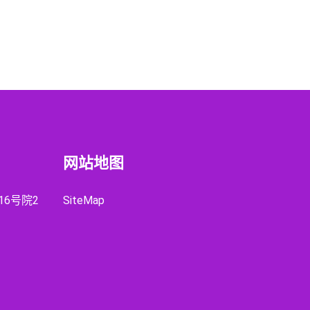
网站地图
6号院2
SiteMap