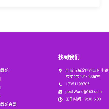
找到我们
向娱乐
北京市海淀区西四环中路1
号楼4层401-4008室
例
17351198705
闻
postWorld@163.com
务
工作时间：9:00-6:00
向娱乐官网