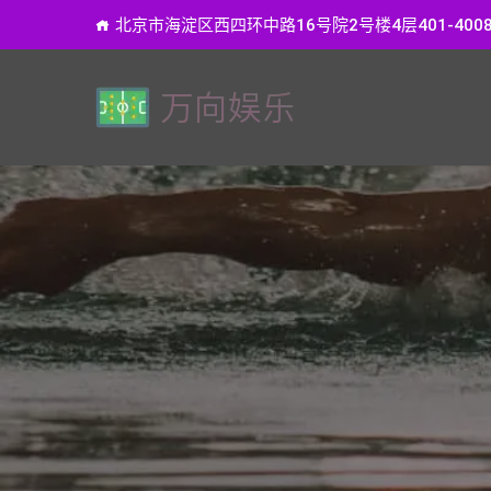
北京市海淀区西四环中路16号院2号楼4层401-400