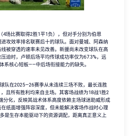
色（4场比赛取得2胜1平1负），但对手分别为伯恩
期进攻效率排名联赛后十的球队。面对曼城、阿森纳
，防线被穿透的速率未见改善。新援尚未改变球队在高
压迫时，卢顿后场平均传球成功率仅为67.3%，远
及体系核心短板——中后场衔接能力的缺失。
球队在2025—26赛季从未连续三场不败，最长连胜
），且所有胜利均来自主场。其客场战绩为18战1胜2
的极端分化，反映其战术体系高度依赖主场球迷助威形成
虽在纸面增强阵容深度，但未能解决客场作战时心理
更多是生存本能驱动下的资源调配，距离真正意义上