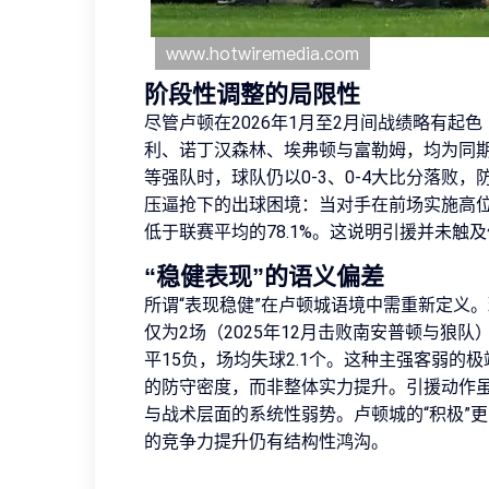
阶段性调整的局限性
尽管卢顿在2026年1月至2月间战绩略有起
利、诺丁汉森林、埃弗顿与富勒姆，均为同
等强队时，球队仍以0-3、0-4大比分落败
压逼抢下的出球困境：当对手在前场实施高位
低于联赛平均的78.1%。这说明引援并未触
“稳健表现”的语义偏差
所谓“表现稳健”在卢顿城语境中需重新定义。
仅为2场（2025年12月击败南安普顿与狼队
平15负，场均失球2.1个。这种主强客弱
的防守密度，而非整体实力提升。引援动作
与战术层面的系统性弱势。卢顿城的“积极”
的竞争力提升仍有结构性鸿沟。