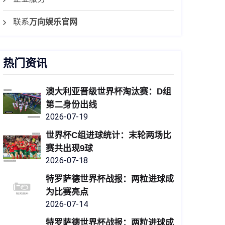
联系
万向娱乐官网
热门资讯
澳大利亚晋级世界杯淘汰赛：D组
第二身份出线
2026-07-19
世界杯C组进球统计：末轮两场比
赛共出现9球
2026-07-18
特罗萨德世界杯战报：两粒进球成
为比赛亮点
2026-07-14
特罗萨德世界杯战报：两粒进球成