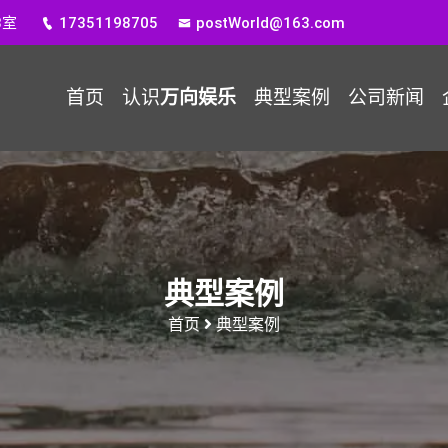
8室
17351198705
postWorld@163.com
首页
认识
万向娱乐
典型案例
公司新闻
典型案例
首页
典型案例