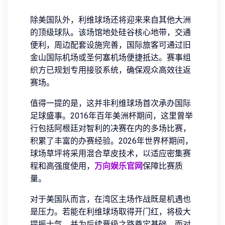
除美国队外，利维球场还将迎来来自其他大洲
的顶级球队。该场馆地处硅谷核心地带，交通
便利，周边配套设施完善，国际旅客可通过旧
金山国际机场或圣何塞机场便捷抵达。赛事组
织方已规划专用接驳系统，确保观众高效往返
赛场。
值得一提的是，这并非利维球场首次承办国际
足球盛事。2016年百年美洲杯期间，这里曾举
行包括阿根廷对智利的决赛在内的多场比赛，
积累了丰富的办赛经验。2026年世界杯期间，
球场草坪将采用混合草皮技术，以适应密集赛
程和高强度使用，
万向娱乐官网
保障比赛质
量。
对于美国队而言，在湾区主场作战既是机遇也
是压力。若能在利维球场取得开门红，将极大
提振士气，并为后续晋级之路奠定基础。而对