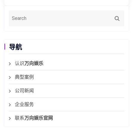
导航
认识
万向娱乐
典型案例
公司新闻
企业服务
联系
万向娱乐官网