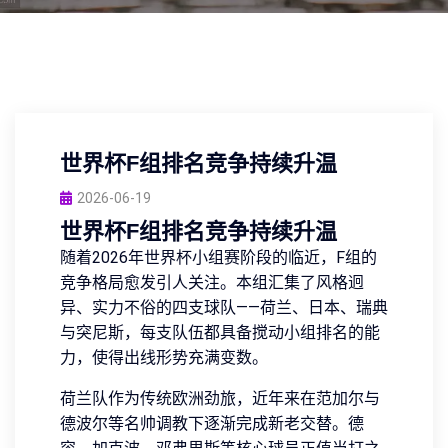
世界杯F组排名竞争持续升温
2026-06-19
世界杯F组排名竞争持续升温
随着2026年世界杯小组赛阶段的临近，F组的
竞争格局愈发引人关注。本组汇集了风格迥
异、实力不俗的四支球队——荷兰、日本、瑞典
与突尼斯，每支队伍都具备搅动小组排名的能
力，使得出线形势充满变数。
荷兰队作为传统欧洲劲旅，近年来在范加尔与
德波尔等名帅调教下逐渐完成新老交替。德