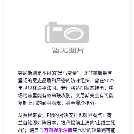
突尼斯则是本组的“黑马变量”。北非雄鹰拥有
坚韧的意志品质和严密的防守组织，曾在2022
年世界杯逼平法国。若门将达门状态神勇，中
场哈兹里能有效串联攻防，突尼斯完全有可能
复制上届的顽强表现，甚至爆冷抢分。
从赛程来看，F组的对决安排也颇具看点：荷
兰首轮即对阵日本，堪称提前上演的“出线生死
战”；瑞典与
万向娱乐注册
突尼斯的较量则可能