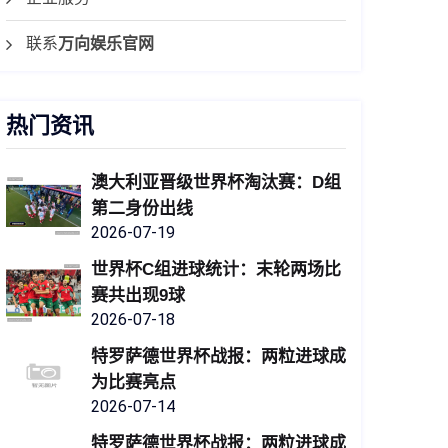
联系
万向娱乐官网
热门资讯
澳大利亚晋级世界杯淘汰赛：D组
第二身份出线
2026-07-19
世界杯C组进球统计：末轮两场比
赛共出现9球
2026-07-18
特罗萨德世界杯战报：两粒进球成
为比赛亮点
2026-07-14
特罗萨德世界杯战报：两粒进球成