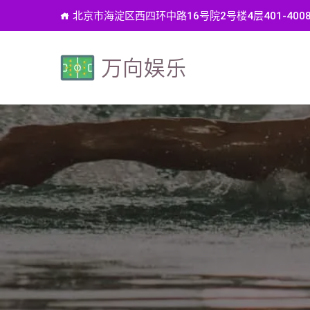
北京市海淀区西四环中路16号院2号楼4层401-400