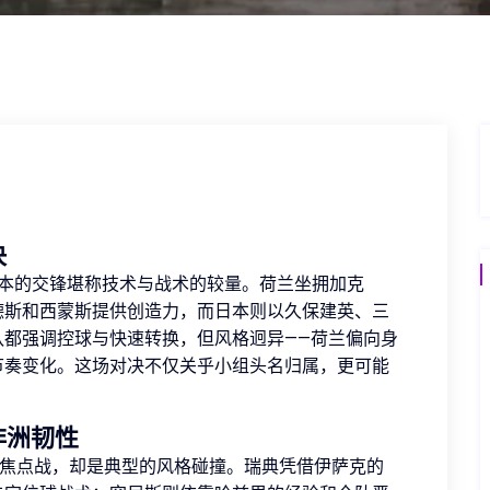
决
日本的交锋堪称技术与战术的较量。荷兰坐拥加克
德斯和西蒙斯提供创造力，而日本则以久保建英、三
队都强调控球与快速转换，但风格迥异——荷兰偏向身
节奏变化。这场对决不仅关乎小组头名归属，更可能
非洲韧性
的焦点战，却是典型的风格碰撞。瑞典凭借伊萨克的