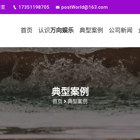
8室
17351198705
postWorld@163.com
首页
认识
万向娱乐
典型案例
公司新闻
典型案例
首页
典型案例