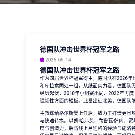
德国队冲击世界杯冠军之路
2026-06-14
德国队冲击世界杯冠军之路
作为四届世界杯冠军得主，德国队在2026
和库拉索同处一组，从纸面实力看，德国队
经历起伏，2018年小组赛出局、2022年
理韧性方面的短板。此番出征北美，德国队
主教练纳格尔斯曼上任后，致力于打造更具
与快速转换。以凯·哈弗茨、勒鲁瓦·萨内、
度与创造力；后防线上吕迪格的经验与施洛