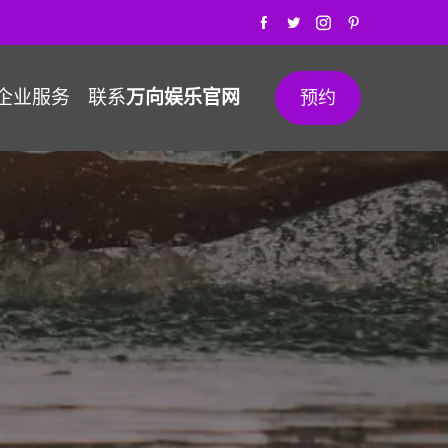
企业服务
联系
万向娱乐官网
预约