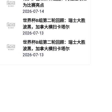
为比赛亮点
2026-07-14
世界杯B组第二轮回顾：瑞士大胜
波黑，加拿大横扫卡塔尔
2026-07-13
世界杯B组第二轮回顾：瑞士大胜
波黑，加拿大横扫卡塔尔
2026-07-13