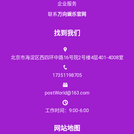
企业服务
联系
万向娱乐官网
找到我们
北京市海淀区西四环中路16号院2号楼4层401-4008室
17351198705
postWorld@163.com
工作时间：9:00-6:00
网站地图