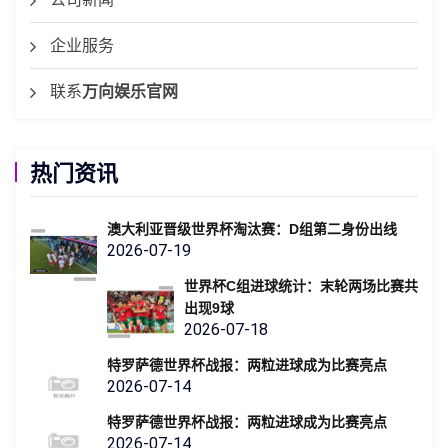
企业服务
联系
万向娱乐官网
热门资讯
澳大利亚晋级世界杯淘汰赛：D组第二身份出线
2026-07-19
世界杯C组进球统计：末轮两场比赛共
出现9球
2026-07-18
特罗萨德世界杯战报：两粒进球成为比赛亮点
2026-07-14
特罗萨德世界杯战报：两粒进球成为比赛亮点
2026-07-14