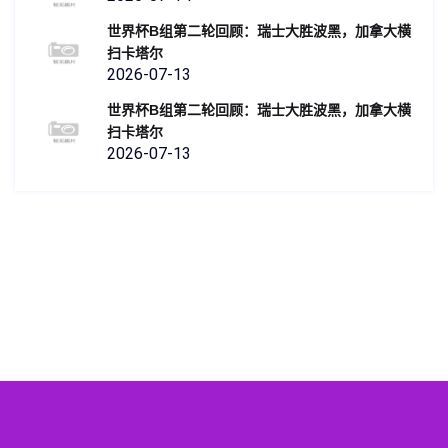
世界杯B组第二轮回顾：瑞士大胜波黑，加拿大横
扫卡塔尔
2026-07-13
世界杯B组第二轮回顾：瑞士大胜波黑，加拿大横
扫卡塔尔
2026-07-13