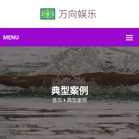
典型案例
首页
典型案例