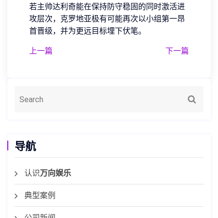
若主帅达利奇能在保持防守稳固的同时激活进
攻层次，克罗地亚极有可能再次以小组第一昂
首晋级，并为更远目标埋下伏笔。
上一篇
下一篇
导航
认识
万向娱乐
典型案例
公司新闻