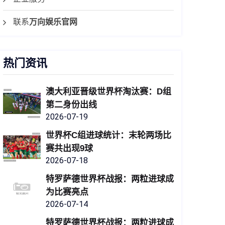
联系
万向娱乐官网
热门资讯
澳大利亚晋级世界杯淘汰赛：D组
第二身份出线
2026-07-19
世界杯C组进球统计：末轮两场比
赛共出现9球
2026-07-18
特罗萨德世界杯战报：两粒进球成
为比赛亮点
2026-07-14
特罗萨德世界杯战报：两粒进球成