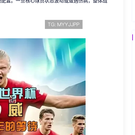
级配置。一旦核心球员状态波动或遭遇伤病，整体战