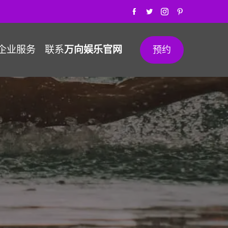
企业服务
联系
万向娱乐官网
预约