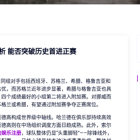
分析 能否突破历史首进正赛
组，同组对手包括西班牙、苏格兰、希腊、格鲁吉亚和
占优，而苏格兰近年进步显著，希腊与格鲁吉亚也具
，四个成绩最好的小组第二将进入附加赛。对挪威而
苏格兰或希腊，有望通过附加赛争夺正赛席位。
厄德高构成世界级中轴线。哈兰德在俱乐部持续高效
厄德高则在中场组织调度方面日趋成熟。此外，索尔
向娱乐注册
，球队整体仍显“头重脚轻”——除锋线外，