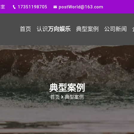
8室
17351198705
postWorld@163.com
首页
认识
万向娱乐
典型案例
公司新闻
典型案例
首页
典型案例