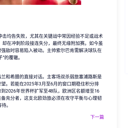
次冲击均告失败，尤其在关键战中常因经验不足或战术
组，却在冲刺阶段接连失分，最终无缘附加赛。如今虽
对强敌时容易陷入被动。主帅索尔巴肯需解决球队在
子”的覆辙。
格兰和希腊的直接对话。主客场双杀弱旅塞浦路斯是
。若能在2025年3月至6月的窗口期稳住积分排
2026年世界杯扩军至48队，欧洲区名额增至16
准备充分者，这支北欧劲旅必须在攻守平衡与心理韧
等待。
下一篇